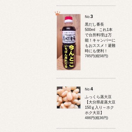
3
No.
黒だし番長
500ml これ1本
で台所料理は万
能！キャンパーに
もおススメ！避難
時にも便利！
785円(税58円)
4
No.
ふっくら蒸大豆
【大分県産蒸大豆
150ｇ入り～ホク
ホク大豆】
486円(税36円)