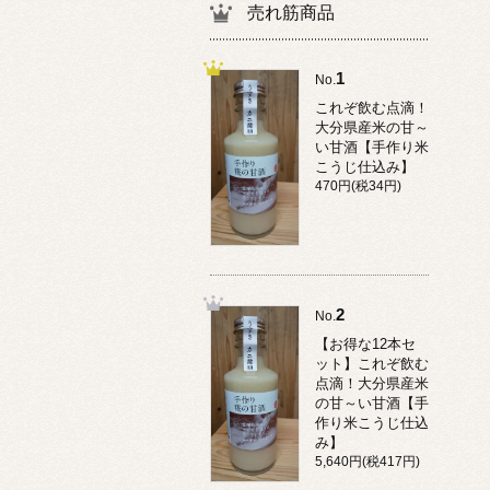
売れ筋商品
1
No.
これぞ飲む点滴！
大分県産米の甘～
い甘酒【手作り米
こうじ仕込み】
470円(税34円)
2
No.
【お得な12本セ
ット】これぞ飲む
点滴！大分県産米
の甘～い甘酒【手
作り米こうじ仕込
み】
5,640円(税417円)