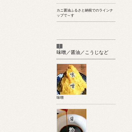
カニ醤油ふるさと納税でのラインナ
ップで～す
味噌／醤油／こうじなど
味噌