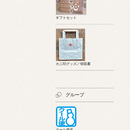
ギフトセット
カニ印グッズ／領収書
グループ
クール発送