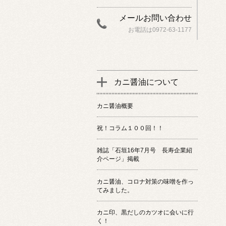
メールお問い合わせ
お電話は0972-63-1177
カニ醤油について
カニ醤油概要
祝！コラム１００回！！
雑誌「石垣16年7月号 長寿企業紹
介ページ」掲載
カニ醤油、コロナ対策の味噌を作っ
てみました。
カニ印、黒だしのカツオに会いに行
く！