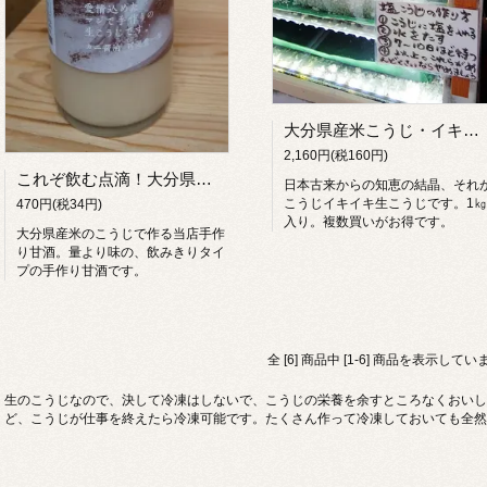
大分県産米こうじ・イキイキ生こうじ1㎏
2,160円(税160円)
これぞ飲む点滴！大分県産米の甘～い甘酒【手作り米こうじ仕込み】
日本古来からの知恵の結晶、それ
こうじイキイキ生こうじです。1㎏
470円(税34円)
入り。複数買いがお得です。
大分県産米のこうじで作る当店手作
り甘酒。量より味の、飲みきりタイ
プの手作り甘酒です。
全 [6] 商品中 [1-6] 商品を表示してい
生のこうじなので、決して冷凍はしないで、こうじの栄養を余すところなくおいし
ど、こうじが仕事を終えたら冷凍可能です。たくさん作って冷凍しておいても全然