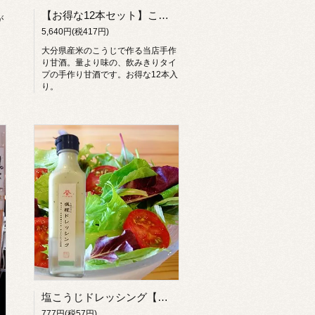
【お得な12本セット】これぞ飲む点滴！大分県産米の甘～い甘酒【手作り米こうじ仕込み】
が
5,640円(税417円)
大分県産米のこうじで作る当店手作
り甘酒。量より味の、飲みきりタイ
プの手作り甘酒です。お得な12本入
り。
塩こうじドレッシング【手作り無添加】
777円(税57円)