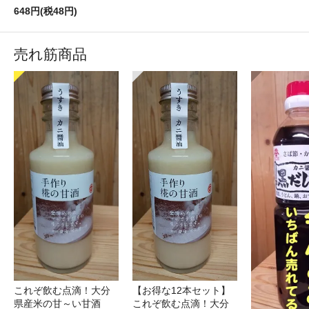
648円(税48円)
売れ筋商品
これぞ飲む点滴！大分
【お得な12本セット】
県産米の甘～い甘酒
これぞ飲む点滴！大分