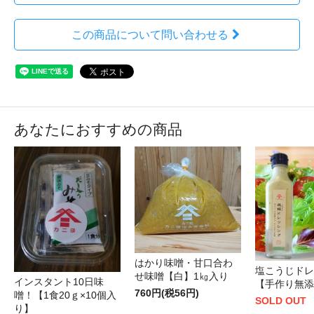
この商品について問い合わせる
あなたにおすすめの商品
はかり味噌・甘口合わ
塩こうじドレ
せ味噌【白】1㎏入り
インスタント10日味
【手作り無添
760円(税56円)
噌！【1食20ｇ×10個入
SOLD OUT
り】