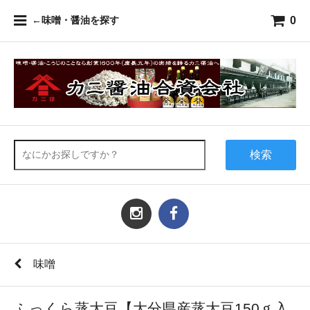
0
←味噌・醤油を探す
検索
味噌
ふっくら蒸大豆【大分県産蒸大豆150ｇ入