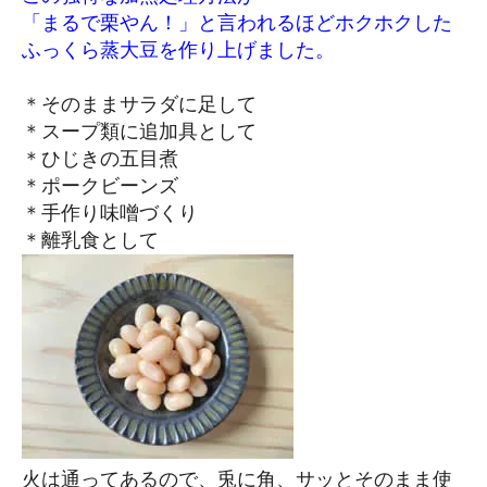
「まるで栗やん！」と言われるほどホクホクした
ふっくら蒸大豆を作り上げました。
＊そのままサラダに足して
＊スープ類に追加具として
＊ひじきの五目煮
＊ポークビーンズ
＊手作り味噌づくり
＊離乳食として
火は通ってあるので、兎に角、サッとそのまま使