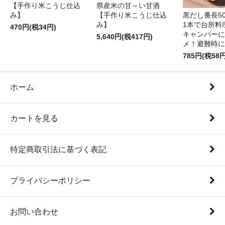
【手作り米こうじ仕込
県産米の甘～い甘酒
み】
【手作り米こうじ仕込
黒だし番長50
み】
1本で台所料
470円(税34円)
キャンパーに
5,640円(税417円)
メ！避難時に
785円(税58円
ホーム
カートを見る
特定商取引法に基づく表記
プライバシーポリシー
お問い合わせ