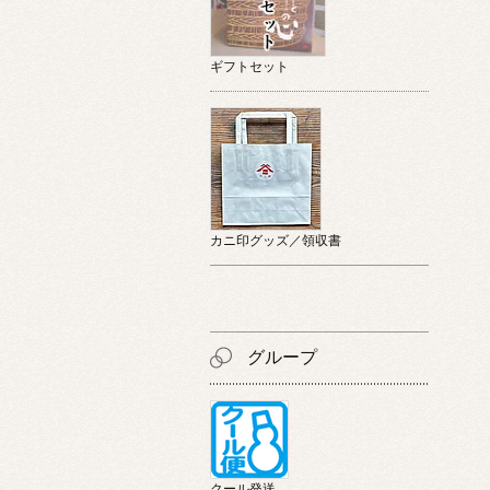
ギフトセット
カニ印グッズ／領収書
グループ
クール発送