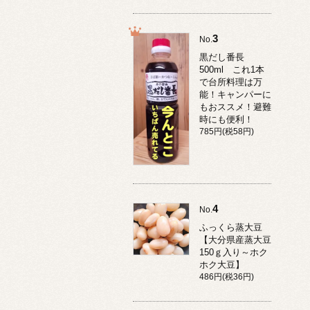
3
No.
黒だし番長
500ml これ1本
で台所料理は万
能！キャンパーに
もおススメ！避難
時にも便利！
785円(税58円)
4
No.
ふっくら蒸大豆
【大分県産蒸大豆
150ｇ入り～ホク
ホク大豆】
486円(税36円)