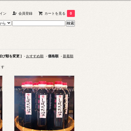
イン
会員登録
カートを見る
0
 並び順を変更 ]
-
おすすめ順
-
価格順
-
新着順
ます