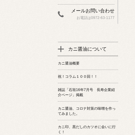
メールお問い合わせ
お電話は0972-63-1177
カニ醤油について
カニ醤油概要
祝！コラム１００回！！
雑誌「石垣16年7月号 長寿企業紹
介ページ」掲載
カニ醤油、コロナ対策の味噌を作っ
てみました。
カニ印、黒だしのカツオに会いに行
く！