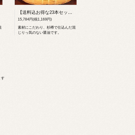
【送料込お得な23本セット】無添加生醤油しぼっただけの醤油500ml×23本
15,784円(税1,169円)
混
素材にこだわり、杉樽で仕込んだ混
じりっ気のない醤油です。
ます