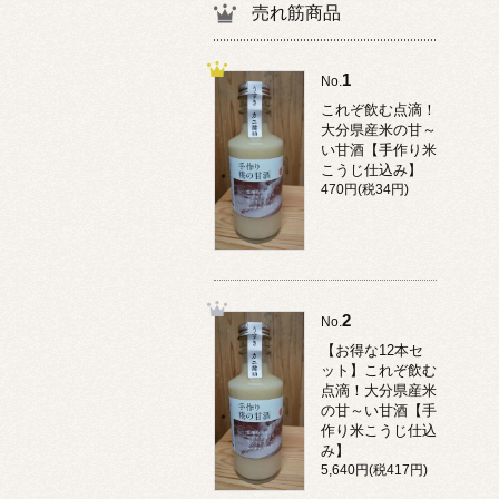
売れ筋商品
1
No.
これぞ飲む点滴！
大分県産米の甘～
い甘酒【手作り米
こうじ仕込み】
470円(税34円)
2
No.
【お得な12本セ
ット】これぞ飲む
点滴！大分県産米
の甘～い甘酒【手
作り米こうじ仕込
み】
5,640円(税417円)