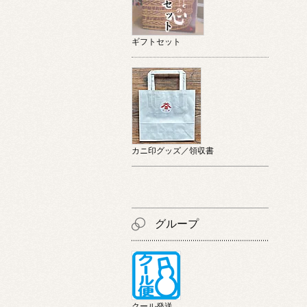
ギフトセット
カニ印グッズ／領収書
グループ
クール発送