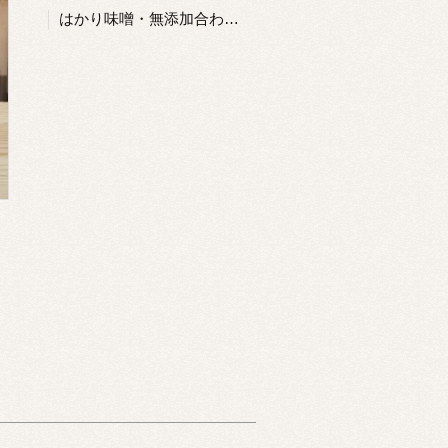
はかり味噌・無添加合わせ【赤】1㎏入り カニ印の看板味噌！