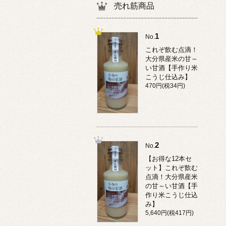
売れ筋商品
1
No.
これぞ飲む点滴！
大分県産米の甘～
い甘酒【手作り米
こうじ仕込み】
470円(税34円)
2
No.
【お得な12本セ
ット】これぞ飲む
点滴！大分県産米
の甘～い甘酒【手
作り米こうじ仕込
み】
5,640円(税417円)