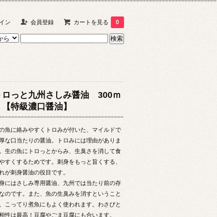
イン
会員登録
カートを見る
0
トロっと九州さしみ醤油 300ｍ
ｌ【特級濃口醤油】
の魚に絡みやすくトロみが付いた、マイルドで
厚な口当たりの醤油。トロみには理由がありま
。生の魚にトロっとからみ、生臭さを消して食
やすくするためです。刺身をもっと旨くする、
れが刺身醤油の役目です。
身にはさしみ専用醤油、九州では当たり前の存
なのです。また、魚の生臭みを消すということ
、こってり煮魚にもよく使われます。わさびと
相性は最高！豆腐やごま豆腐にも合います。