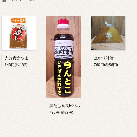
大分麦赤やまぶき味噌1㎏
はかり味噌・赤白ミックス【あわせ味噌赤とアワセミソ白のあわせみそ】1㎏
648円(税48円)
760円(税56円)
黒だし番長500ml これ1本で台所料理は万能！キャンパーにもおススメ！避難時にも便利！
785円(税58円)