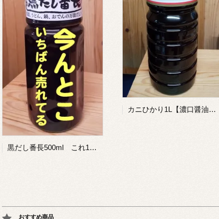
カニひかり1L【濃口醤油】カニは入っていません←何度も言っている
黒だし番長500ml これ1本で台所料理は万能！キャンパーにもおススメ！避難時にも便利！
おすすめ商品