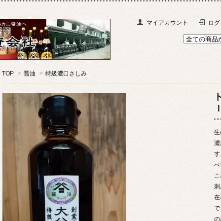
マイアカウント
ログ
TOP
>
醤油
>
特級濃口さしみ
生
濃
す
べ
こ
刺
在
で
の