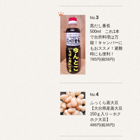
3
No.
黒だし番長
500ml これ1本
で台所料理は万
能！キャンパーに
もおススメ！避難
時にも便利！
785円(税58円)
4
No.
ふっくら蒸大豆
【大分県産蒸大豆
150ｇ入り～ホク
ホク大豆】
486円(税36円)