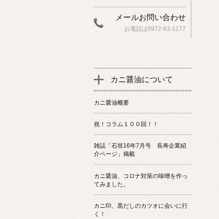
メールお問い合わせ
お電話は0972-63-1177
カニ醤油について
カニ醤油概要
祝！コラム１００回！！
雑誌「石垣16年7月号 長寿企業紹
介ページ」掲載
カニ醤油、コロナ対策の味噌を作っ
てみました。
カニ印、黒だしのカツオに会いに行
く！