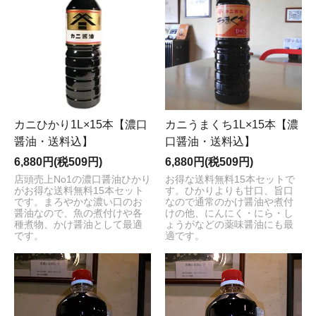
カニひかり1L×15本【濃口
カニうまくち1L×15本【濃
醤油・送料込】
口醤油・送料込】
6,880円(税509円)
6,880円(税509円)
店頭売上No1の濃口醤油ひかり
お得な送料無料15本セットで
がお得な送料無料15本セット
す。ひかりよりも甘口、旨口
です。まろやかな濃い口のお
なので通常のかけ醤油や煮付
醤油なので、魚の煮付けや各
けの他、にんにく・にら・し
種煮物、かけ醤油として最適
ょうがなどの薬味醤油にも最
です。
適です。