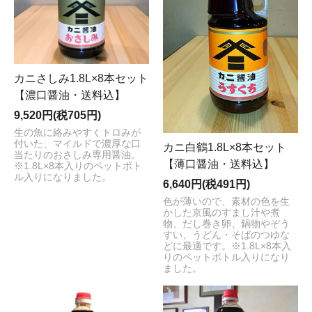
カニさしみ1.8L×8本セット
【濃口醤油・送料込】
9,520円(税705円)
生の魚に絡みやすくトロみが
付いた、マイルドで濃厚な口
カニ白鶴1.8L×8本セット
当たりのおさしみ専用醤油。
【薄口醤油・送料込】
※1.8L×8本入りのペットボト
ル入りになりました。
6,640円(税491円)
色が薄いので、素材の色を生
かした京風のすまし汁や煮
物、だし巻き卵、鍋物やぞう
すい、うどん・そばのつゆな
どに最適です。※1.8L×8本入
りのペットボトル入りになり
ました。