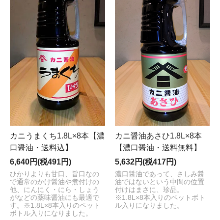
カニうまくち1.8L×8本【濃
カニ醤油あさひ1.8L×8本
口醤油・送料込】
【濃口醤油・送料無料】
6,640円(税491円)
5,632円(税417円)
ひかりよりも甘口、旨口なの
濃口醤油であって、さしみ醤
で通常のかけ醤油や煮付けの
油ではないという中間の位置
他、にんにく・にら・しょう
付けはまさに、珍品。
がなどの薬味醤油にも最適で
※1.8L×8本入りのペットボト
す。※1.8L×8本入りのペット
ル入りになりました。
ボトル入りになりました。