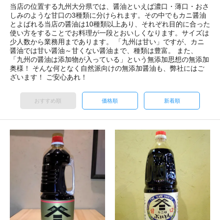
当店の位置する九州大分県では、醤油といえば濃口・薄口・おさ
しみのような甘口の3種類に分けられます。その中でもカニ醤油
とよばれる当店の醤油は10種類以上あり、それぞれ目的に合った
使い方をすることでお料理が一段とおいしくなります。サイズは
少人数から業務用まであります。 「九州は甘い」ですが、カニ
醤油では甘い醤油～甘くない醤油まで、種類は豊富。 また、
「九州の醤油は添加物が入っている」という無添加思想の無添加
奥様！ そんな何となく自然派向けの無添加醤油も、弊社にはご
ざいます！ ご安心あれ！
おすすめ順
価格順
新着順