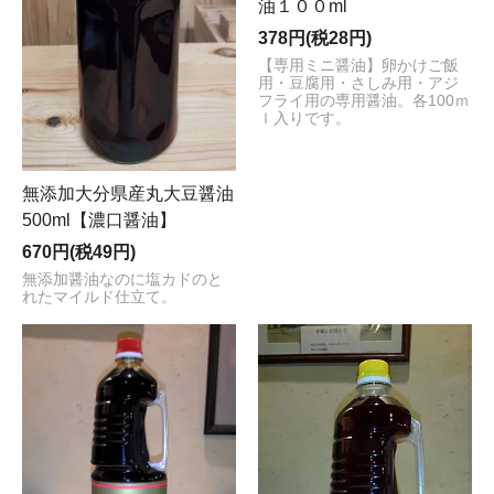
油１００ml
378円(税28円)
【専用ミニ醤油】卵かけご飯
用・豆腐用・さしみ用・アジ
フライ用の専用醤油。各100ｍ
ｌ入りです。
無添加大分県産丸大豆醤油
500ml【濃口醤油】
670円(税49円)
無添加醤油なのに塩カドのと
れたマイルド仕立て。