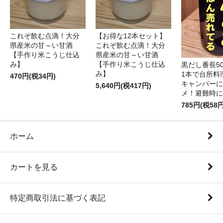
これぞ飲む点滴！大分
【お得な12本セット】
県産米の甘～い甘酒
これぞ飲む点滴！大分
【手作り米こうじ仕込
県産米の甘～い甘酒
み】
【手作り米こうじ仕込
黒だし番長50
み】
1本で台所料
470円(税34円)
キャンパーに
5,640円(税417円)
メ！避難時に
785円(税58円
ホーム
カートを見る
特定商取引法に基づく表記