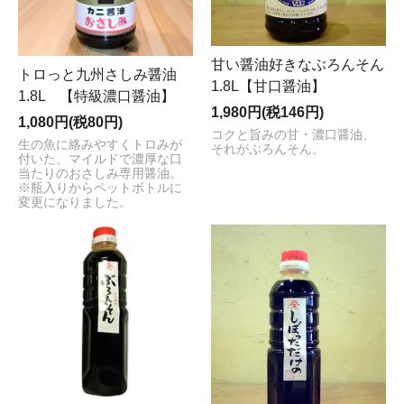
甘い醤油好きなぶろんそん
トロっと九州さしみ醤油
1.8L【甘口醤油】
1.8L 【特級濃口醤油】
1,980円(税146円)
1,080円(税80円)
コクと旨みの甘・濃口醤油、
生の魚に絡みやすくトロみが
それがぶろんそん。
付いた、マイルドで濃厚な口
当たりのおさしみ専用醤油。
※瓶入りからペットボトルに
変更になりました。