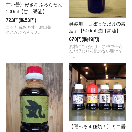
甘い醤油好きなぶろんそん
500ml【甘口醤油】
723円(税53円)
無添加「しぼっただけの醤
コクと旨みの甘・濃口醤油、
油」【500ml 濃口醤油】
それがぶろんそん。
670円(税49円)
素材にこだわり、杉樽で仕込
んだ混じりっ気のない醤油で
す。
【選べる４種類！】ミニ醤