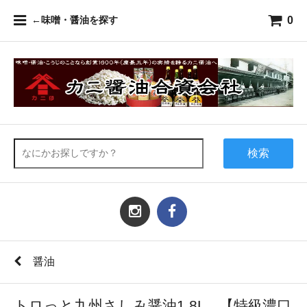
0
←味噌・醤油を探す
検索
醤油
トロっと九州さしみ醤油1.8L 【特級濃口