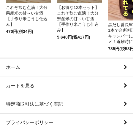
これぞ飲む点滴！大分
【お得な12本セット】
県産米の甘～い甘酒
これぞ飲む点滴！大分
【手作り米こうじ仕込
県産米の甘～い甘酒
み】
【手作り米こうじ仕込
黒だし番長50
み】
1本で台所料
470円(税34円)
キャンパーに
5,640円(税417円)
メ！避難時に
785円(税58円
ホーム
カートを見る
特定商取引法に基づく表記
プライバシーポリシー