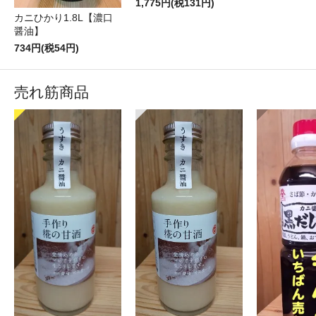
1,775円(税131円)
カニひかり1.8L【濃口
醤油】
734円(税54円)
売れ筋商品