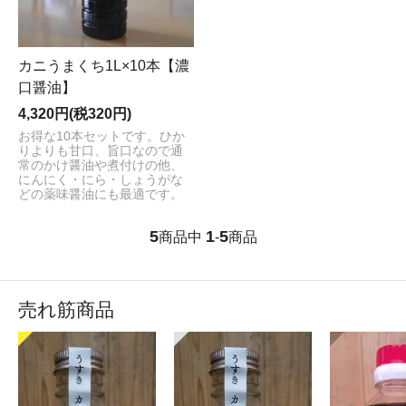
カニうまくち1L×10本【濃
口醤油】
4,320円(税320円)
お得な10本セットです。ひか
りよりも甘口、旨口なので通
常のかけ醤油や煮付けの他、
にんにく・にら・しょうがな
どの薬味醤油にも最適です。
5
1
5
商品中
-
商品
売れ筋商品