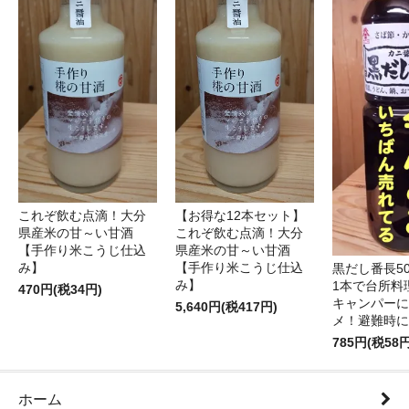
これぞ飲む点滴！大分
【お得な12本セット】
県産米の甘～い甘酒
これぞ飲む点滴！大分
【手作り米こうじ仕込
県産米の甘～い甘酒
み】
【手作り米こうじ仕込
黒だし番長50
み】
1本で台所料
470円(税34円)
キャンパーに
5,640円(税417円)
メ！避難時に
785円(税58円
ホーム