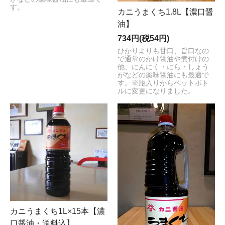
す。
カニうまくち1.8L【濃口醤
油】
734円(税54円)
ひかりよりも甘口、旨口なの
で通常のかけ醤油や煮付けの
他、にんにく・にら・しょう
がなどの薬味醤油にも最適で
す。※瓶入りからペットボト
ルに変更になりました。
カニうまくち1L×15本【濃
口醤油・送料込】