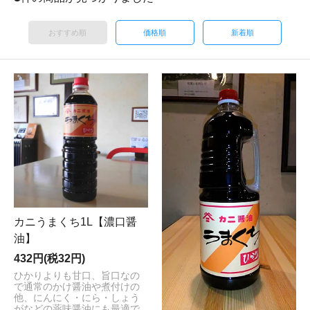
おすすめ順
価格順
新着順
カニうまくち1L【濃口醤
油】
432円(税32円)
ひかりよりも甘口、旨口なの
で通常のかけ醤油や煮付けの
他、にんにく・にら・しょう
がなどの薬味醤油にも最適で