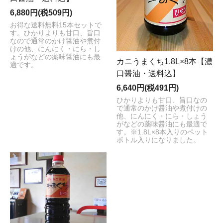
6,880円(税509円)
お得な送料無料15本セットで
す。ひかりよりも甘口、旨口
なので通常のかけ醤油や煮付
けの他、にんにく・にら・し
ょうがなどの薬味醤油にも最
カニうまくち1.8L×8本【濃
適です。
口醤油・送料込】
6,640円(税491円)
ひかりよりも甘口、旨口なの
で通常のかけ醤油や煮付けの
他、にんにく・にら・しょう
がなどの薬味醤油にも最適で
す。※1.8L×8本入りのペット
ボトル入りになりました。