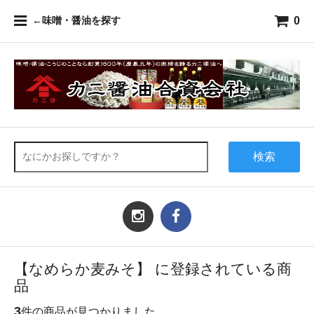
0
←味噌・醤油を探す
検索
【なめらか麦みそ】 に登録されている商
品
3
件の商品が見つかりました