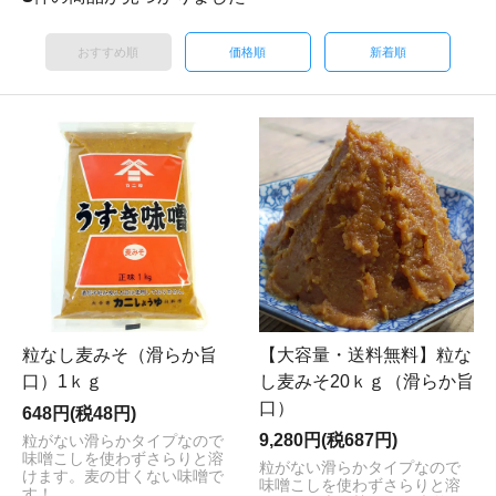
おすすめ順
価格順
新着順
粒なし麦みそ（滑らか旨
【大容量・送料無料】粒な
口）1ｋｇ
し麦みそ20ｋｇ（滑らか旨
口）
648円(税48円)
9,280円(税687円)
粒がない滑らかタイプなので
味噌こしを使わずさらりと溶
粒がない滑らかタイプなので
けます。麦の甘くない味噌で
味噌こしを使わずさらりと溶
す！