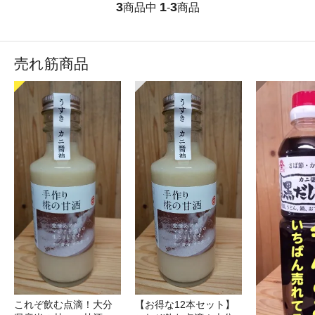
3
1
3
商品中
-
商品
売れ筋商品
これぞ飲む点滴！大分
【お得な12本セット】