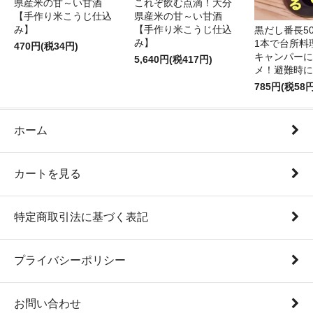
県産米の甘～い甘酒
これぞ飲む点滴！大分
【手作り米こうじ仕込
県産米の甘～い甘酒
み】
【手作り米こうじ仕込
黒だし番長50
み】
1本で台所料
470円(税34円)
キャンパーに
5,640円(税417円)
メ！避難時に
785円(税58円
ホーム
カートを見る
特定商取引法に基づく表記
プライバシーポリシー
お問い合わせ