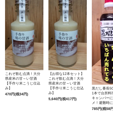
これぞ飲む点滴！大分
【お得な12本セット】
県産米の甘～い甘酒
これぞ飲む点滴！大分
【手作り米こうじ仕込
県産米の甘～い甘酒
み】
【手作り米こうじ仕込
黒だし番長50
み】
1本で台所料
470円(税34円)
キャンパーに
5,640円(税417円)
メ！避難時に
785円(税58円