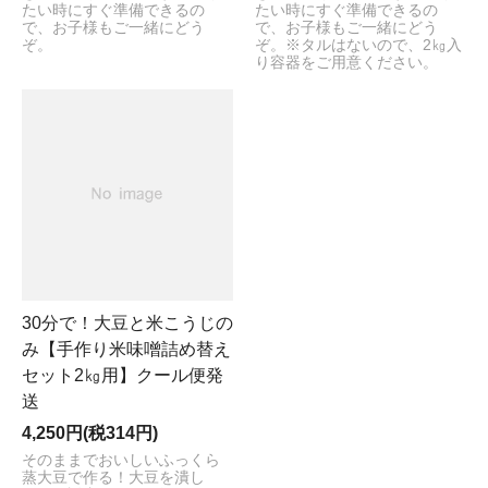
たい時にすぐ準備できるの
たい時にすぐ準備できるの
で、お子様もご一緒にどう
で、お子様もご一緒にどう
ぞ。
ぞ。※タルはないので、2㎏入
り容器をご用意ください。
30分で！大豆と米こうじの
み【手作り米味噌詰め替え
セット2㎏用】クール便発
送
4,250円(税314円)
そのままでおいしいふっくら
蒸大豆で作る！大豆を潰し