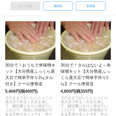
おすすめ順
価格順
新着順
30分で！おうちで米味噌キ
30分で！タルはないよ～米
ット【大分県産ふっくら蒸
味噌キット【大分県産ふっ
大豆で簡単手作り2㎏タル
くら蒸大豆で簡単手作り2
付き】クール便発送
㎏】クール便発送
5,400円(税400円)
4,800円(税355円)
そのままでおいしいふっくら
そのままでおいしいふっくら
蒸大豆で作る！大豆を潰し
蒸大豆で作る！大豆を潰し
て、解説書どおりに混ぜてい
て、解説書どおりに混ぜてい
くだけで、簡単に米味噌がで
くだけで、簡単に米味噌がで
きる手作りキットです。作り
きる手作りキットです。作り