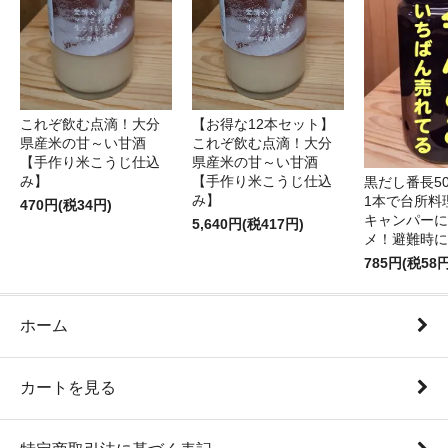
これぞ飲む点滴！大分
【お得な12本セット】
県産米の甘～い甘酒
これぞ飲む点滴！大分
【手作り米こうじ仕込
県産米の甘～い甘酒
み】
【手作り米こうじ仕込
黒だし番長50
み】
1本で台所料
470円(税34円)
キャンパーに
5,640円(税417円)
メ！避難時に
785円(税58円
ホーム
カートを見る