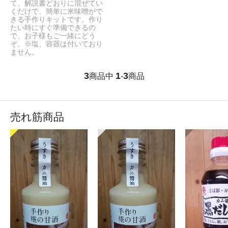
て、解説書どおりに混ぜてい
くだけで、簡単に米味噌がで
きる手作りキットです。作り
たい時にすぐ準備できるの
で、お子様もご一緒にどう
ぞ。※塩、容器は付いており
ません。
3
1
3
商品中
-
商品
売れ筋商品