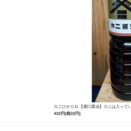
カニひかり1L【濃口醤油】カニは入って
432円(税32円)