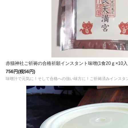
赤猫神社ご祈祷の合格祈願インスタント味噌(1食20ｇ×10
756円(税56円)
味噌汁で元気に！そして合格への強い味方に！ご祈祷済みインスタン