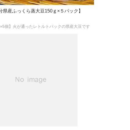
県産ふっくら蒸大豆150ｇ×５パック】
g×5個】火が通ったレトルトパックの県産大豆です