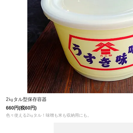
2㎏タル型保存容器
660円(税60円)
色々使える2㎏タル！味噌も米も収納用にも。