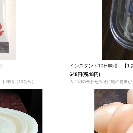
入）
インスタント10日味噌！【1食
648円(税48円)
ト味噌（10食分）
カニ印の合わせみそに鰹の粉末が入