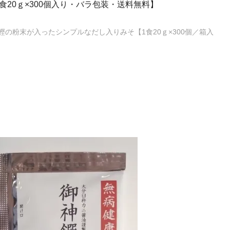
食20ｇ×300個入り・バラ包装・送料無料】
の粉末が入ったシンプルなだし入りみそ【1食20ｇ×300個／箱入