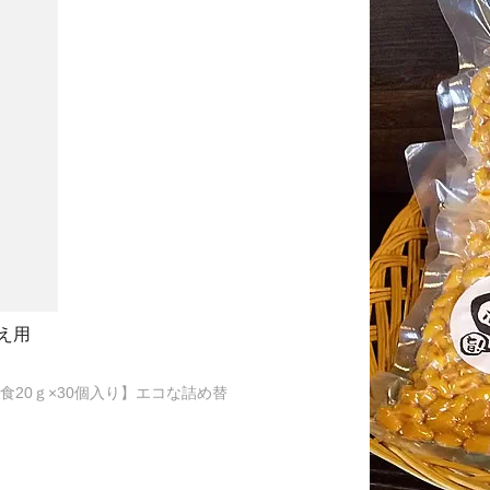
え用
20ｇ×30個入り】エコな詰め替