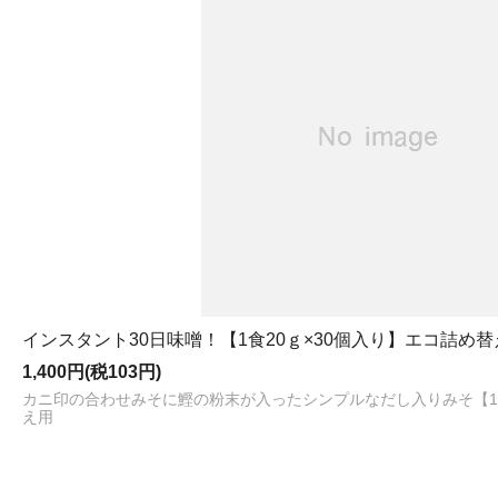
インスタント30日味噌！【1食20ｇ×30個入り】エコ詰め替
1,400円(税103円)
カニ印の合わせみそに鰹の粉末が入ったシンプルなだし入りみそ【1食
え用