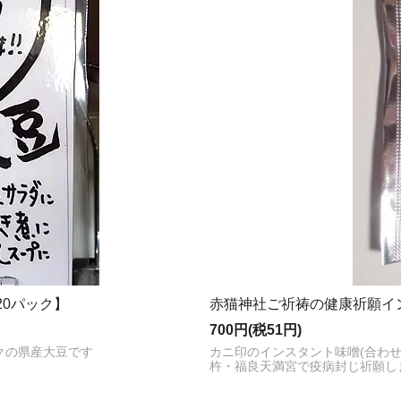
20パック】
赤猫神社ご祈祷の健康祈願イン
700円(税51円)
ックの県産大豆です
カニ印のインスタント味噌(合わせ
杵・福良天満宮で疫病封じ祈願し