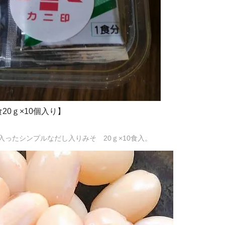
20ｇ×10個入り】
ったシンプルなだし入りみそ 20ｇ×10食入。