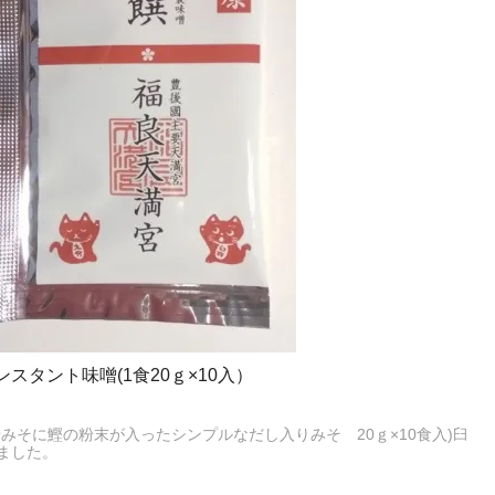
スタント味噌(1食20ｇ×10入）
みそに鰹の粉末が入ったシンプルなだし入りみそ 20ｇ×10食入)臼
ました。