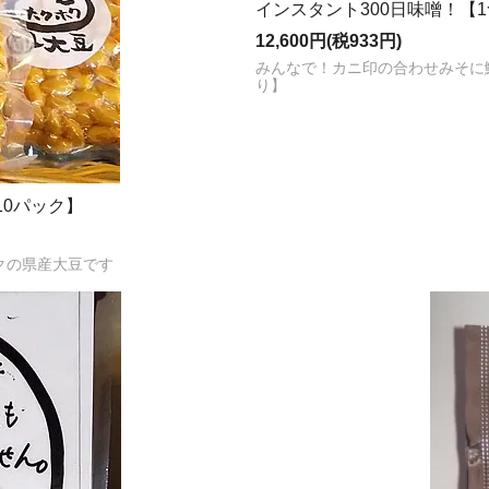
インスタント300日味噌！【1
12,600円(税933円)
みんなで！カニ印の合わせみそに鰹
り】
10パック】
ックの県産大豆です