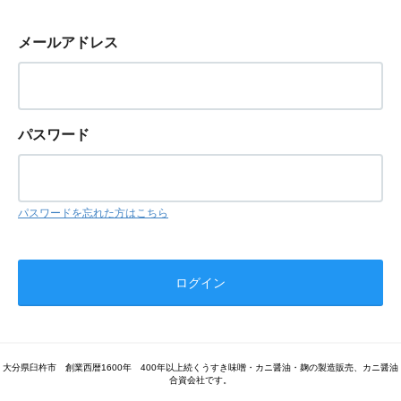
メールアドレス
パスワード
パスワードを忘れた方はこちら
大分県臼杵市 創業西暦1600年 400年以上続くうすき味噌・カニ醤油・麹の製造販売、カニ醤油
合資会社です。