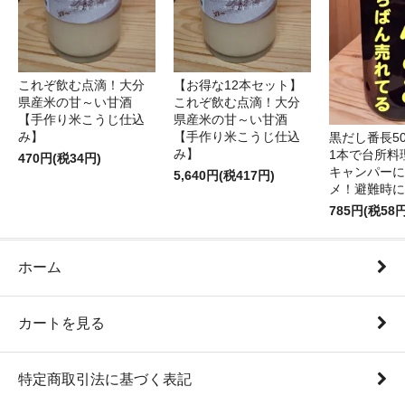
これぞ飲む点滴！大分
【お得な12本セット】
県産米の甘～い甘酒
これぞ飲む点滴！大分
【手作り米こうじ仕込
県産米の甘～い甘酒
み】
【手作り米こうじ仕込
黒だし番長50
み】
1本で台所料
470円(税34円)
キャンパーに
5,640円(税417円)
メ！避難時に
785円(税58円
ホーム
カートを見る
特定商取引法に基づく表記