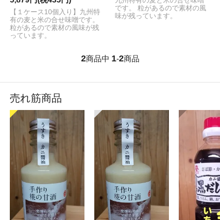
九州特有の麦と米の合せ味噌
です。 粒があるので素材の風
【１ケース10個入り】九州特
味が残っています。
有の麦と米の合せ味噌です。
粒があるので素材の風味が残
っています。
2
1
2
商品中
-
商品
売れ筋商品